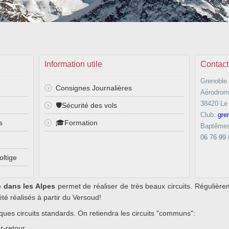
Information utile
Contact
Grenoble 
Consignes Journalières
Aérodrom
38420 Le
🛡️Sécurité des vols
Club:
gre
s
🎓Formation
Baptême
06 76 99 
oltige
e dans les Alpes
permet de réaliser de très beaux circuits. Régulièrem
é réalisés à partir du Versoud!
lques circuits standards. On retiendra les circuits "communs":
r-retour