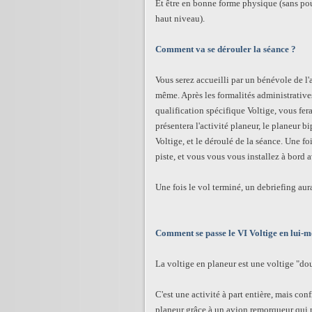
Et être en bonne forme physique (sans pour
haut niveau).
Comment va se dérouler la séance ?
Vous serez accueilli par un bénévole de l'a
même. Après les formalités administratives
qualification spécifique Voltige, vous fer
présentera l'activité planeur, le planeur b
Voltige, et le déroulé de la séance. Une foi
piste, et vous vous vous installez à bord 
Une fois le vol terminé, un debriefing aura
Comment se passe le VI Voltige en lui-
La voltige en planeur est une voltige "dou
C'est une activité à part entière, mais co
planeur grâce à un avion remorqueur qui 