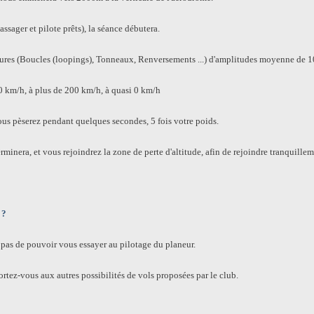
assager et pilote prêts), la séance débutera.
igures (Boucles (loopings), Tonneaux, Renversements ...) d'amplitudes moyenne de 
 km/h, à plus de 200 km/h, à quasi 0 km/h
us pèserez pendant quelques secondes, 5 fois votre poids.
rminera, et vous rejoindrez la zone de perte d'altitude, afin de rejoindre tranquilleme
 ?
t pas de pouvoir vous essayer au pilotage du planeur.
tez-vous aux autres possibilités de vols proposées par le club.